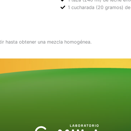
1 cucharada (20 gramos) de
atir hasta obtener una mezcla homogénea.